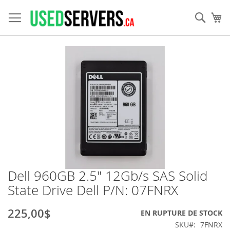
Allez
au
Rech
Mo
contenu
Skip
to
the
end
of
the
images
gallery
Dell 960GB 2.5" 12Gb/s SAS Solid
Skip
to
State Drive Dell P/N: 07FNRX
the
beginning
225,00$
EN RUPTURE DE STOCK
of
the
SKU
7FNRX