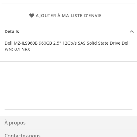
images
gallery
AJOUTER À MA LISTE D’ENVIE
Details
Dell MZ-ILS960B 960GB 2.5" 12Gb/s SAS Solid State Drive Dell
P/N: 07FNRX
À propos
Contactez-nous