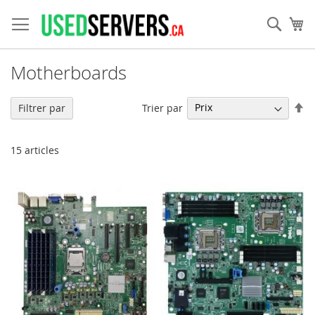
Allez
au
Rech
Mo
contenu
Motherboards
Pa
Trier par
Filtrer par
or
dé
15
articles