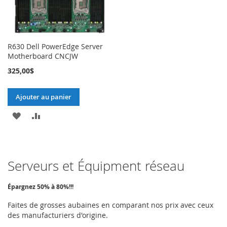
R630 Dell PowerEdge Server
Motherboard CNCJW
325,00$
Ajouter au panier
AJOUTER
AJOUTER
À
AU
MA
COMPARATEUR
Serveurs et Équipment réseau
LISTE
D’ENVIE
Épargnez 50% à 80%!!!
Faites de grosses aubaines en comparant nos prix avec ceux
des manufacturiers d'origine.