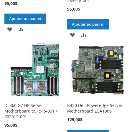
583918-001
95,00$
95,00$
Ajouter au panier
Ajouter au panier
AJOUTER
AJOUTER
AJOUTER
AJOUTER
À
AU
À
AU
MA
COMPARATEUR
MA
COMPARATEUR
LISTE
LISTE
D’ENVIE
D’ENVIE
DL360 G7 HP Server
R420 Dell Poweredge Server
Motherboard 591545-001 /
Motherboard LGA1366
602512-001
125,00$
95,00$