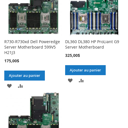
LISTE
D’ENVIE
D’ENVIE
R730-R730xd Dell Poweredge
DL360 DL380 HP ProLiant G9
Server Motherboard 599V5
Server Motherboard
H21J3
325,00$
175,00$
Ajouter au panier
Ajouter au panier
AJOUTER
AJOUTER
AJOUTER
AJOUTER
À
AU
À
AU
MA
COMPARATEUR
MA
COMPARATEUR
LISTE
LISTE
D’ENVIE
D’ENVIE