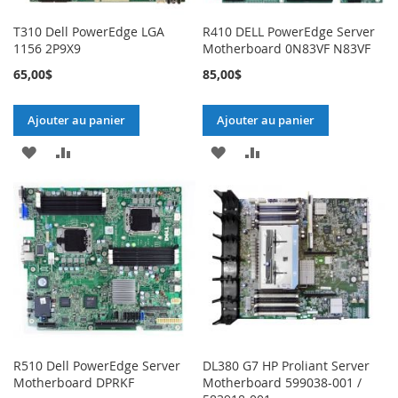
T310 Dell PowerEdge LGA
R410 DELL PowerEdge Server
1156 2P9X9
Motherboard 0N83VF N83VF
65,00$
85,00$
Ajouter au panier
Ajouter au panier
AJOUTER
AJOUTER
AJOUTER
AJOUTER
À
AU
À
AU
MA
COMPARATEUR
MA
COMPARATEUR
LISTE
LISTE
D’ENVIE
D’ENVIE
R510 Dell PowerEdge Server
DL380 G7 HP Proliant Server
Motherboard DPRKF
Motherboard 599038-001 /