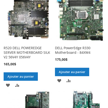
MA
COMPARATEUR
MA
COMPARATEUR
LISTE
LISTE
D’ENVIE
D’ENVIE
R520 DELL POWEREDGE
DELL PowerEdge R330
SERVER MOTHERBOARD SILK
Motherboard - 84XW4
V2 56V4Y 056V4Y
175,00$
165,00$
Ajouter au panier
Ajouter au panier
AJOUTER
AJOUTER
AJOUTER
AJOUTER
À
AU
À
AU
MA
COMPARATEUR
MA
COMPARATEUR
LISTE