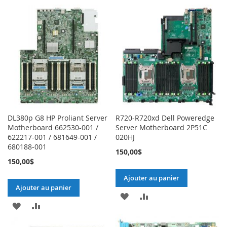
À
AU
À
AU
MA
COMPARATEUR
MA
COMPARATEUR
LISTE
LISTE
D’ENVIE
D’ENVIE
DL380p G8 HP Proliant Server
R720-R720xd Dell Poweredge
Motherboard 662530-001 /
Server Motherboard 2P51C
622217-001 / 681649-001 /
020HJ
680188-001
150,00$
150,00$
Ajouter au panier
Ajouter au panier
AJOUTER
AJOUTER
AJOUTER
AJOUTER
À
AU
À
AU