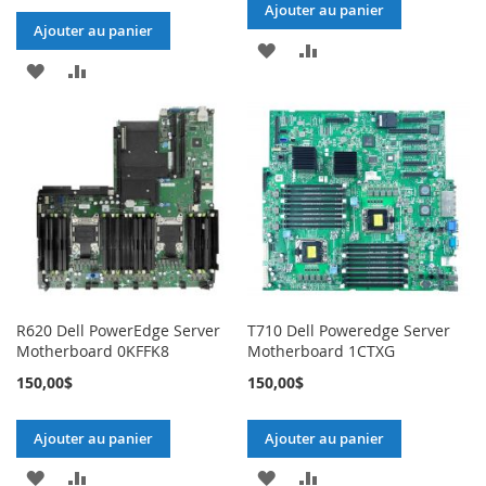
Ajouter au panier
Ajouter au panier
AJOUTER
AJOUTER
AJOUTER
AJOUTER
À
AU
À
AU
MA
COMPARATEUR
MA
COMPARATEUR
LISTE
LISTE
D’ENVIE
D’ENVIE
R620 Dell PowerEdge Server
T710 Dell Poweredge Server
Motherboard 0KFFK8
Motherboard 1CTXG
150,00$
150,00$
Ajouter au panier
Ajouter au panier
AJOUTER
AJOUTER
AJOUTER
AJOUTER