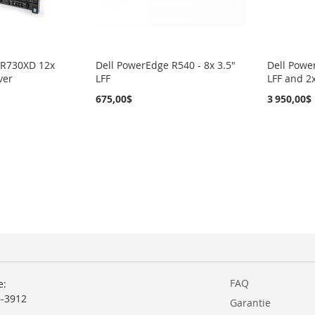
 R730XD 12x
Dell PowerEdge R540 - 8x 3.5"
Dell Powe
ver
LFF
LFF and 2
675,00$
3 950,00$
FAQ
e:
6-3912
Garantie