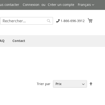
Langue
us contacter
Connexion
Créer un compte
Français
Mon pa
1-866-696-3912
Rechercher
Rechercher
AQ
Contact
Par
Trier par
ordre
décrois