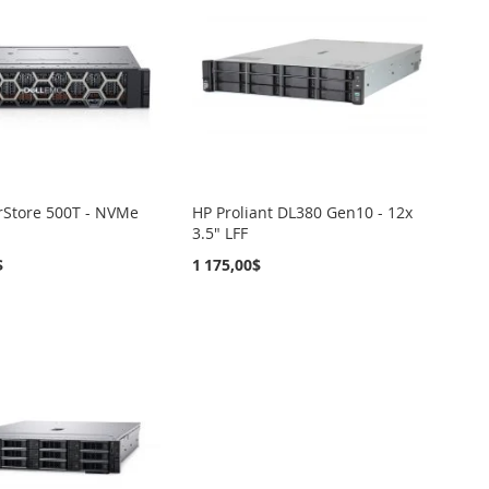
rStore 500T - NVMe
HP Proliant DL380 Gen10 - 12x
3.5" LFF
$
1 175,00$