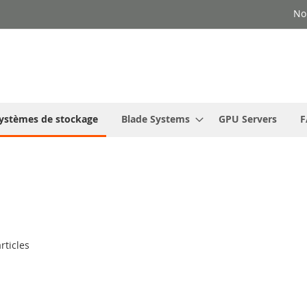
No
ystèmes de stockage
Blade Systems
GPU Servers
F
rticles