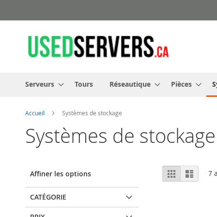
Allez
au
contenu
Serveurs
Tours
Réseautique
Pièces
S
Accueil
Systèmes de stockage
Systèmes de stockage
Afficher
Grille
Liste
7
a
Affiner les options
en
CATÉGORIE
PRIX