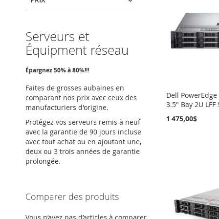
Serveurs et
Équipment réseau
Épargnez 50% à 80%!!!
Faites de grosses aubaines en
Dell PowerEdge
comparant nos prix avec ceux des
3.5" Bay 2U LFF 
manufacturiers d'origine.
1 475,00$
Protégez vos serveurs remis à neuf
avec la garantie de 90 jours incluse
Ajouter au panier
Ajouter au panier
Ajouter au panier
Ajouter au panier
avec tout achat ou en ajoutant une,
deux ou 3 trois années de garantie
AJOUTER
AJOUTER
AJOUTER
AJOUTER
prolongée.
À
AJOUTER
À
AJOUTER
À
AJOUTER
À
AJOUTER
MA
AU
MA
AU
MA
AU
MA
AU
Comparer des produits
LISTE
COMPARATEUR
LISTE
COMPARATEUR
LISTE
COMPARATEUR
LISTE
COMPARATEUR
Vous n’avez pas d’articles à comparer.