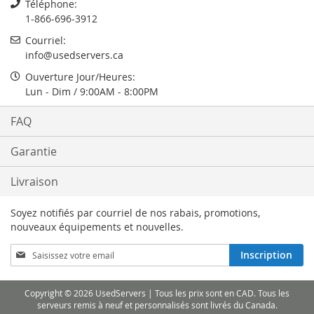
Téléphone:
1-866-696-3912
Courriel:
info@usedservers.ca
Ouverture Jour/Heures:
Lun - Dim / 9:00AM - 8:00PM
FAQ
Garantie
Livraison
Soyez notifiés par courriel de nos rabais, promotions,
nouveaux équipements et nouvelles.
Inscription
Inscription
à
notre
lettre
Copyright © 2026 UsedServers | Tous les prix sont en CAD. Tous les
d’information
serveurs remis à neuf et personnalisés sont livrés du Canada.