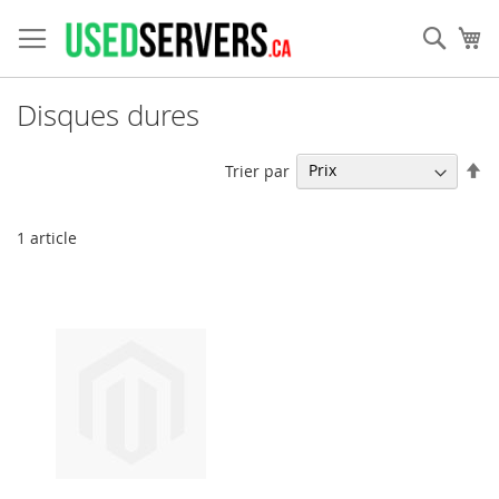
Allez
au
Rech
Mo
contenu
Disques dures
Pa
Trier par
or
dé
1
article