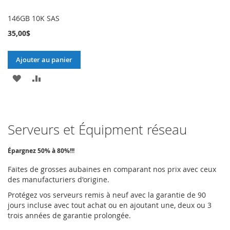
146GB 10K SAS
35,00$
Ajouter au panier
AJOUTER
AJOUTER
À
AU
MA
COMPARATEUR
Serveurs et Équipment réseau
LISTE
D’ENVIE
Épargnez 50% à 80%!!!
Faites de grosses aubaines en comparant nos prix avec ceux
des manufacturiers d'origine.
Protégez vos serveurs remis à neuf avec la garantie de 90
jours incluse avec tout achat ou en ajoutant une, deux ou 3
trois années de garantie prolongée.