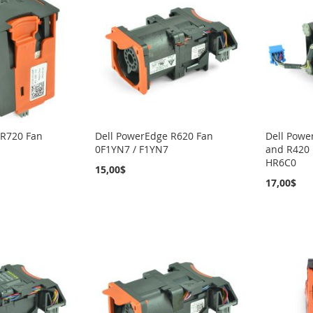
 R720 Fan
Dell PowerEdge R620 Fan
Dell Powe
0F1YN7 / F1YN7
and R420 
HR6C0
15,00$
17,00$