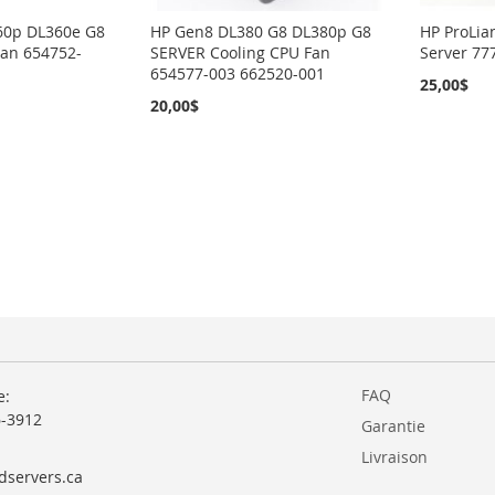
360p DL360e G8
HP Gen8 DL380 G8 DL380p G8
HP ProLia
Fan 654752-
SERVER Cooling CPU Fan
Server 77
654577-003 662520-001
25,00$
20,00$
FAQ
e:
6-3912
Garantie
Livraison
dservers.ca