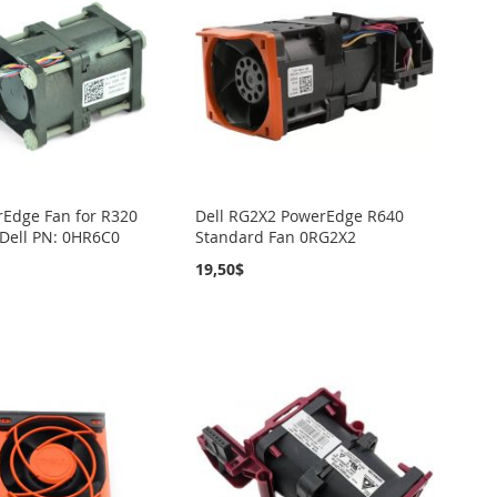
rEdge Fan for R320
Dell RG2X2 PowerEdge R640
Dell PN: 0HR6C0
Standard Fan 0RG2X2
19,50$