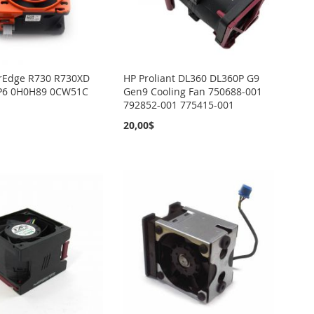
rEdge R730 R730XD
HP Proliant DL360 DL360P G9
P6 0H0H89 0CW51C
Gen9 Cooling Fan 750688-001
792852-001 775415-001
20,00$