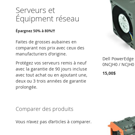
Serveurs et
Équipment réseau
Épargnez 50% à 80%!!!
Faites de grosses aubaines en
comparant nos prix avec ceux des
manufacturiers d'origine.
Dell PowerEdge
Protégez vos serveurs remis à neuf
0NCJH0 / NCJH0
avec la garantie de 90 jours incluse
15,00$
avec tout achat ou en ajoutant une,
deux ou 3 trois années de garantie
Ajouter au panier
Ajouter au panier
Ajouter au panier
prolongée.
Ajouter au panier
AJOUTER
AJOUTER
AJOUTER
AJOUTER
À
AJOUTER
À
AJOUTER
À
AJOUTER
Comparer des produits
À
AJOUTER
MA
AU
MA
AU
MA
AU
Vous n’avez pas d’articles à comparer.
MA
AU
LISTE
COMPARATEUR
LISTE
COMPARATEUR
LISTE
COMPARATEUR
LISTE
COMPARATEUR