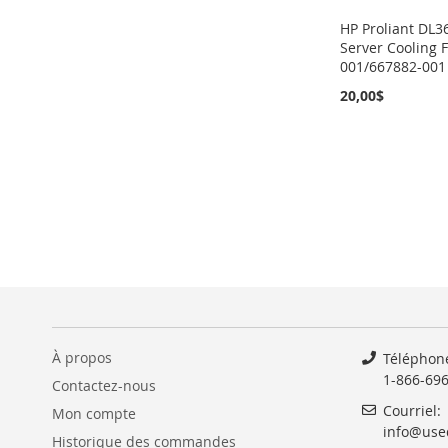
HP Proliant DL
Server Cooling 
001/667882-001
20,00$
Ajouter au panier
Ajouter au panier
Ajouter au panier
Ajouter au panier
AJOUTER
AJOUTER
AJOUTER
AJOUTER
À
AJOUTER
À
AJOUTER
À
AJOUTER
À
AJOUTER
MA
AU
MA
AU
MA
AU
MA
AU
LISTE
COMPARATEUR
LISTE
COMPARATEUR
LISTE
COMPARATEUR
LISTE
COMPARATEUR
D’ENVIE
D’ENVIE
D’ENVIE
D’ENVIE
À propos
Téléphon
1-866-69
Contactez-nous
Courriel:
Mon compte
info@use
Historique des commandes