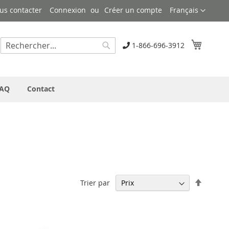
Langue
us contacter
Connexion
Créer un compte
Français
Mon pa
1-866-696-3912
Rechercher
Rechercher
AQ
Contact
Par
Trier par
ordre
décrois