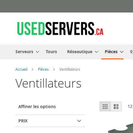
Allez
au
contenu
Serveurs
Tours
Réseautique
Pièces
S
Accueil
Pièces
Ventillateurs
Ventillateurs
Afficher
Grille
Liste
12
Affiner les options
en
PRIX