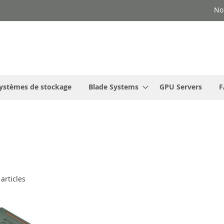
No
ystèmes de stockage
Blade Systems
GPU Servers
F
articles