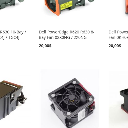
R630 10-Bay /
Dell PowerEdge R620 R630 8-
Dell Powe
4J / TGC4J
Bay Fan 02X0NG / 2X0NG
Fan 0KH0
20,00$
20,00$