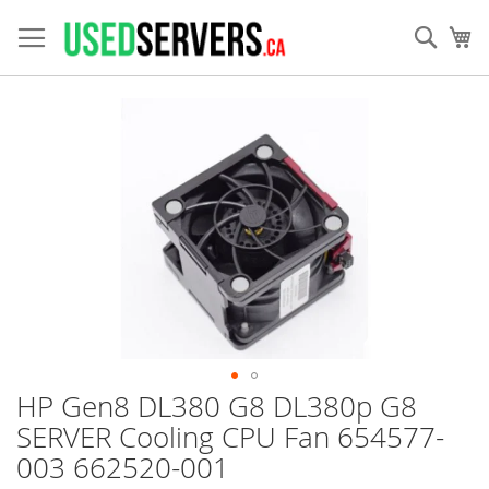
Allez
au
Rech
Mo
contenu
Skip
to
the
end
of
the
images
gallery
HP Gen8 DL380 G8 DL380p G8
Skip
to
SERVER Cooling CPU Fan 654577-
the
003 662520-001
beginning
of