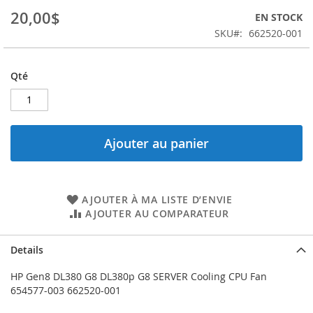
the
20,00$
EN STOCK
images
SKU
662520-001
gallery
Qté
Ajouter au panier
AJOUTER À MA LISTE D’ENVIE
AJOUTER AU COMPARATEUR
Details
HP Gen8 DL380 G8 DL380p G8 SERVER Cooling CPU Fan
654577-003 662520-001