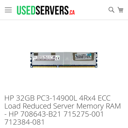
Allez
au
Rech
Mo
contenu
Skip
to
the
end
of
the
images
gallery
HP 32GB PC3-14900L 4Rx4 ECC
Skip
to
Load Reduced Server Memory RAM
the
- HP 708643-B21 715275-001
beginning
of
712384-081
the