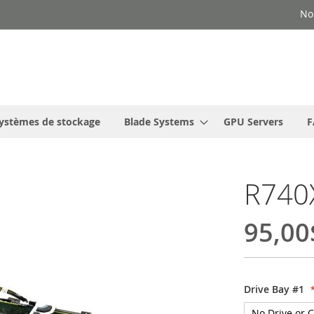
No
ystèmes de stockage
Blade Systems
GPU Servers
F
R740
95,00
Drive Bay #1