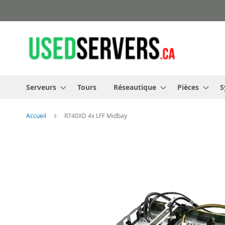
Allez
au
contenu
Serveurs
Tours
Réseautique
Pièces
S
Accueil
R740XD 4x LFF Midbay
Skip
to
the
end
of
the
images
gallery