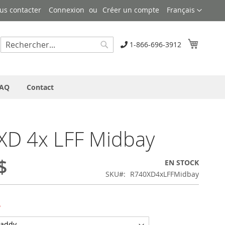
Langue
us contacter
Connexion
Créer un compte
Français
Mon pa
1-866-696-3912
Rechercher
Rechercher
AQ
Contact
XD 4x LFF Midbay
$
EN STOCK
SKU
R740XD4xLFFMidbay